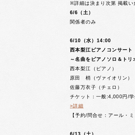
※詳細は決まり次第 掲載い
6/6（土）
関係者のみ
6/10（水）14:00
西本梨江ピアノコンサート
～名曲をピアノソロ＆トリ
西本梨江（ピアノ）
原田 梢（ヴァイオリン）
佐藤万衣子（チェロ）
チケット：一般:4,000円/学生
>詳細
【予約/問合せ：アール・ミューズ
6/13（土）