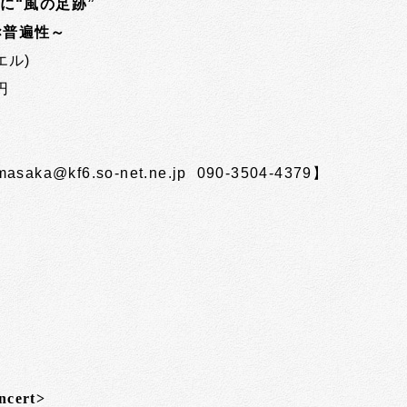
に“風の足跡”
×普遍性～
エル)
円
a@kf6.so-net.ne.jp 090-3504-4379】
ncert>