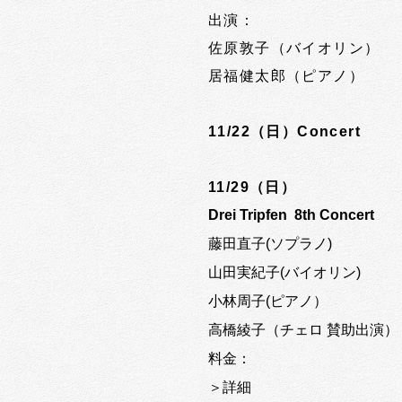
出演：
佐原敦子（バイオリン）
居福健太郎（ピアノ）
11/22（日）Concert
11/29（日）
Drei Tripfen 8th Concert
藤田直子(ソプラノ)
山田実紀子(バイオリン)
小林周子(ピアノ）
高橋綾子（チェロ 賛助出演）
料金：
＞詳細