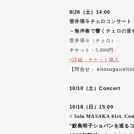
9/26（土）14:00
菅井瑛斗チェロコンサート
～無伴奏で響くチェロの音
菅井瑛斗（チェロ）
チケット：5,000円
>詳細・チケット購入
【問合せ： eitosugaicello
10/10（土）Concert
10/18（日）15:00
< Sala MASAKA 61st. Con
“鮫島明子ショパンを巡るコ