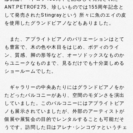
ANT.PETROF275、珍しいものでは155周年記念と
して発売されたStingrayという 所々に魚のエイの皮
を使用したグランドピアノなどもありました。
また、アプライトピアノのバリエーションはとて
も豊富で、木の色や木目をはじめ、ボディのライ
ン、質感、脚の形等など、オーソドックスなものか
らユニークなものまで、見るだけでも十分楽しめる
ショールームでした。
ギャラリーの中央あたりにはグランドピアノをか
たどったバルコニーがあり、空間のモダンさを演出
していました。このバルコニーにはアプライトピア
ノも展示されていましたが、外部のアーティストが
個展や展覧会の目的でレンタルすることも可能だそ
うです。訪問した日はアレナ･シンコヴァというチェ