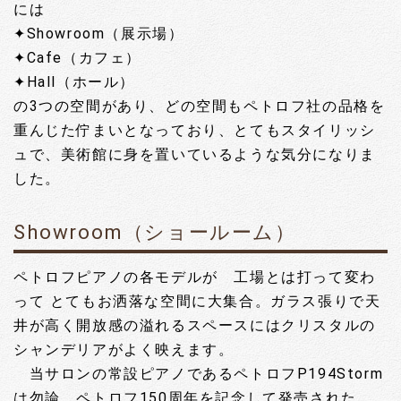
には
✦Showroom（展示場）
✦Cafe（カフェ）
✦Hall（ホール）
の3つの空間があり、どの空間もペトロフ社の品格を
重んじた佇まいとなっており、とてもスタイリッシ
ュで、美術館に身を置いているような気分になりま
した。
Showroom（ショールーム）
ペトロフピアノの各モデルが 工場とは打って変わ
って とてもお洒落な空間に大集合。ガラス張りで天
井が高く開放感の溢れるスペースにはクリスタルの
シャンデリアがよく映えます。
当サロンの常設ピアノであるペトロフP194Storm
は勿論、ペトロフ150周年を記念して発売された