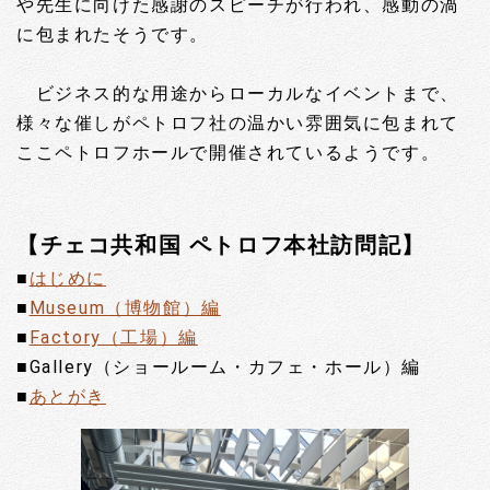
や先生に向けた感謝のスピーチが行われ、感動の渦
に包まれたそうです。
ビジネス的な用途からローカルなイベントまで、
様々な催しがペトロフ社の温かい雰囲気に包まれて
ここペトロフホールで開催されているようです。
【チェコ共和国 ペトロフ本社訪問記】
■
はじめに
■
Museum（博物館）編
■
Factory（工場）編
■Gallery（ショールーム・カフェ・ホール）編
■
あとがき