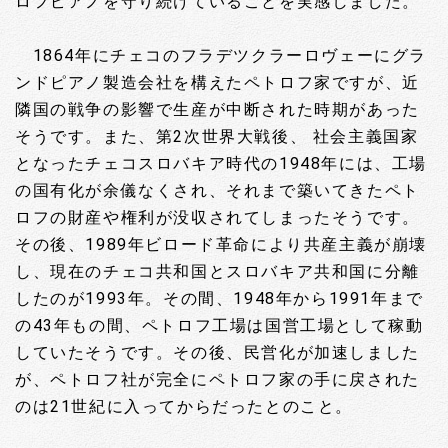
ロフピアノを守り続けていることを実感しました。
1864年にチェコの
フラデツクラーロヴェーにグラ
ンドピアノ製造会社を構えたペトロフ家ですが、近
隣国の戦争の影響で生産が中断された時期があった
そうです。また、第2次世界大戦後、 社会主義国家
となったチェコスロバキア時代の1948年には、工場
の国有化が余儀なくされ、それまで築いてきたペト
ロフの財産や権利が没収されてしまったそうです。
その後、1989年ビロード革命により共産主義が崩壊
し、現在のチェコ共和国とスロバキア共和国に分離
したのが1993年。その間、1948年から1991年まで
の43年もの間、ペトロフ工場は国営工場として稼動
していたそうです。その後、民営化が加速しました
が、ペトロフ社が完全にペトロフ家の手に戻された
のは21世紀に入ってからだったとのこと。