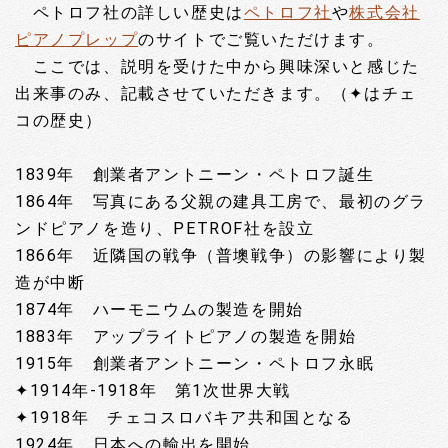
ペトロフ社の詳しい歴史は
ペトロフ社
や
株式会社
ピアノプレップ
のサイトでご覧いただけます。
ここでは、説明を受けた中から興味深いと感じた
出来事のみ、記載させていただきます。（✦はチェ
コの歴史）
1839年 創業者アントニーン・ペトロフ誕生
1864年 写真にある父親の建具工房で、最初のグラ
ンドピアノを造り、PETROF社を設立
1866年 近隣国の戦争（普墺戦争）の影響により製
造が中断
1874年 ハーモニウムの製造を開始
1883年 アップライトピアノの製造を開始
1915年 創業者アントニーン・ペトロフ永眠
✦1914年-1918年 第1次世界大戦
✦1918年 チェコスロバキア共和国となる
1924年 日本への輸出を開始