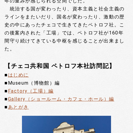
年の重みが感じられる空間でした。
統治する国が変わったり、資本主義と社会主義の
ラインをまたいだり、国名が変わったり、激動の歴
史の中にあったチェコで生きてきたペトロフ社。こ
の後案内された「工場」では、ペトロフ社が160年
間守り続けてきている中枢を感じることが出来まし
た。
【チェコ共和国 ペトロフ本社訪問記】
■
はじめに
■Museum（博物館）編
■
Factory（工場）編
■
Gallery（ショールーム・カフェ・ホール）編
■
あとがき