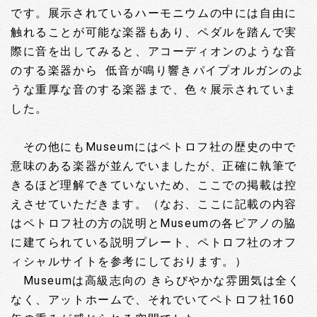
です。展示されているハーモニウムの中には自由に
触れることが可能な楽器もあり、ペダルを踏んで実
際に音を出してみると、アコーディオンのような音
のする楽器から 低音が鳴り響きパイプオルガンのよ
うな重厚な音のする楽器まで、色々展示されていま
した。
その他にもMuseumにはペトロフ社の歴史の中で
意味のある楽器が並んでいましたが、正確に執筆で
きるほど理解できていないため、ここでの掲載は控
えさせていただきます。（なお、ここに記載の内容
はペトロフ社の方の説明とMuseumの各ピアノの脇
に建てられている説明プレート、ペトロフ社のオフ
ィシャルサイトを参考にしております。）
Museumは高級志向の きらびやかな雰囲気は全く
なく、アットホームで、それでいてペトロフ社160